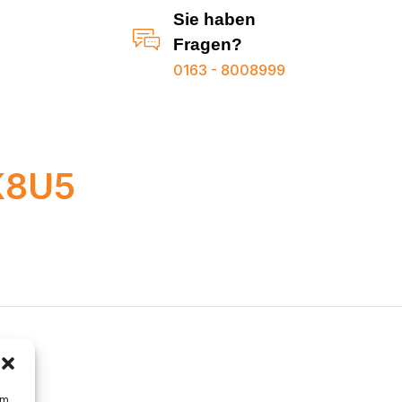
Sie haben
Fragen?
0163 - 8008999
K8U5
um