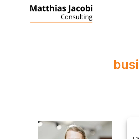
bus
Um 